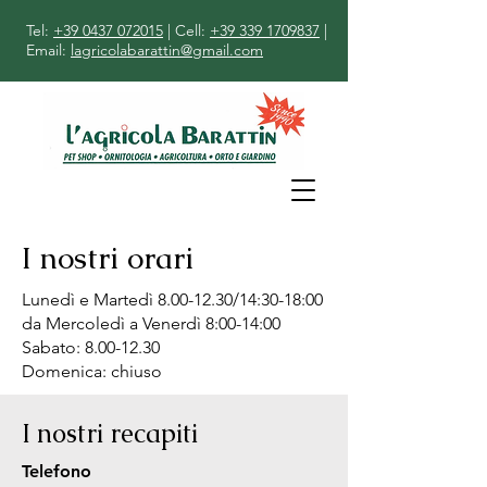
Tel:
+39 0437 072015
| Cell:
+39 339 1709837
|
Email:
lagricolabarattin@gmail.com
I nostri orari
Lunedì e Martedì
8.00-12.30
/14:30-18:00
da Mercoledì a Venerdì 8:00-14:00
Sabato: 8.00-12.30
Domenica: chiuso
I nostri recapiti
Telefono