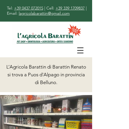
Tel:
+39 0437 072015
| Cell:
+39 339 1709837
|
Email:
lagricolabarattin@gmail.com
L’Agricola Barattin di Barattin Renato
si trova a Puos d'Alpago in provincia
di Belluno.